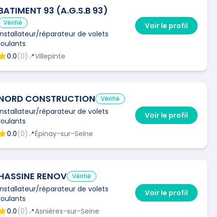
BATIMENT 93 (A.G.S.B 93)
Vérifié
Voir le profil
Installateur/réparateur de volets
roulants
0.0
(
0
)
📍
Villepinte
NORD CONSTRUCTION
Vérifié
Installateur/réparateur de volets
Voir le profil
roulants
0.0
(
0
)
📍
Épinay-sur-Seine
HASSINE RENOV
Vérifié
Installateur/réparateur de volets
Voir le profil
roulants
0.0
(
0
)
📍
Asnières-sur-Seine