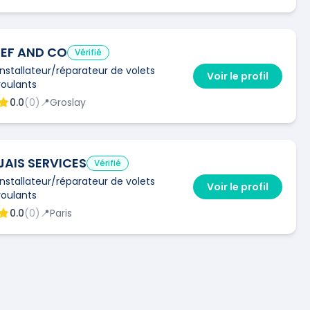
IEF AND CO
Vérifié
Installateur/réparateur de volets
Voir le profil
roulants
0.0
(
0
)
📍
Groslay
JAIS SERVICES
Vérifié
Installateur/réparateur de volets
Voir le profil
roulants
0.0
(
0
)
📍
Paris