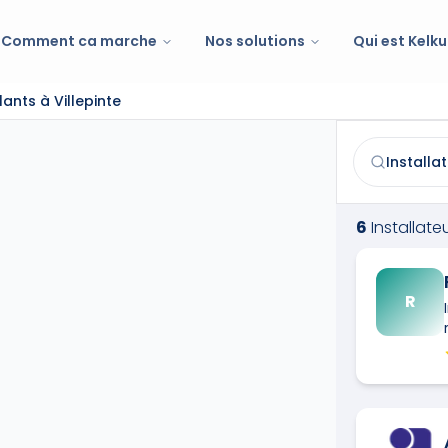
Comment ca marche
Nos solutions
Qui est Kelku
ants à Villepinte
Installateur/r
Trouvez et co
6
Installate
R