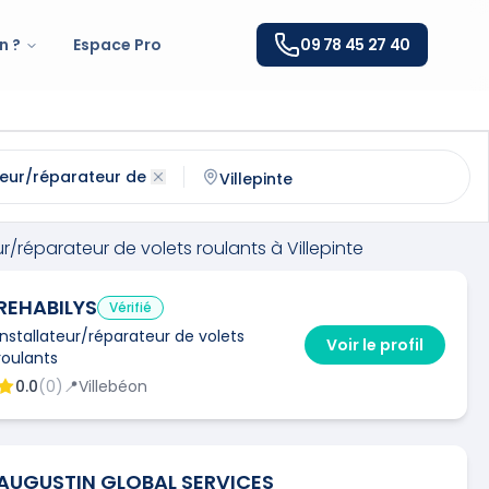
n ?
Espace Pro
09 78 45 27 40
éparateur de volets roulants
à
Villepinte
(
93420
)
ntactez un
installateur/réparateur de volets roulants
qual
ur/réparateur de volets roulants
à
Villepinte
REHABILYS
Vérifié
Installateur/réparateur de volets
Voir le profil
roulants
0.0
(
0
)
📍
Villebéon
AUGUSTIN GLOBAL SERVICES