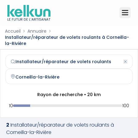
Accueil
Annuaire
Installateur/réparateur de volets roulants à Corneilla-
la-Rivière
Installateur/réparateur de volets roulants
à
Corneilla-la
Trouvez et contactez un
installateur/réparateur de volet
Rayon de recherche •
20
km
10
100
2
Installateur/réparateur de volets roulants
à
Corneilla-la-Rivière