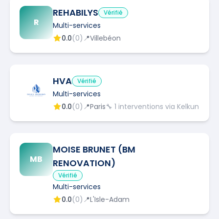
REHABILYS
Vérifié
R
Multi-services
0.0
(
0
)
📍
Villebéon
HVA
Vérifié
Multi-services
0.0
(
0
)
📍
Paris
🔧
1
interventions via Kelkun
MOISE BRUNET (BM
MB
RENOVATION)
Vérifié
Multi-services
0.0
(
0
)
📍
L'Isle-Adam