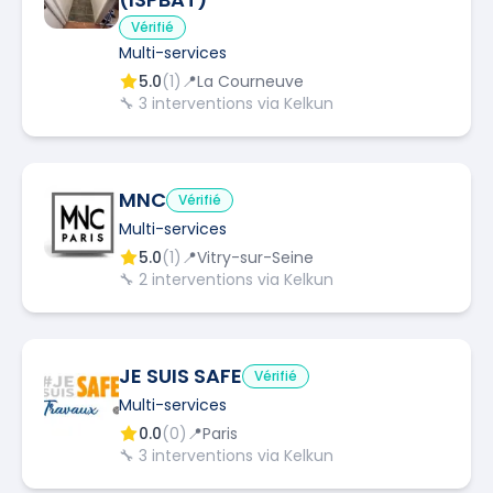
Vérifié
Multi-services
5.0
(
1
)
📍
La Courneuve
🔧
3
interventions via Kelkun
MNC
Vérifié
Multi-services
5.0
(
1
)
📍
Vitry-sur-Seine
🔧
2
interventions via Kelkun
JE SUIS SAFE
Vérifié
Multi-services
0.0
(
0
)
📍
Paris
🔧
3
interventions via Kelkun