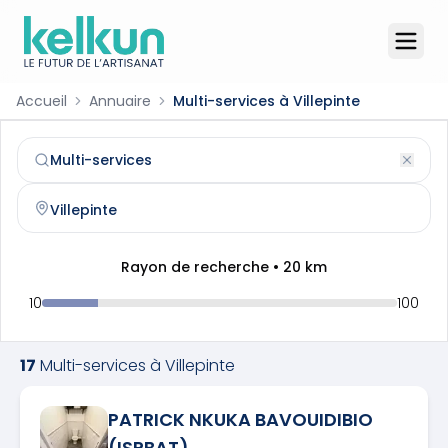
Accueil
Annuaire
Multi-services à Villepinte
Multi-services
à
Villepinte
(
93420
)
Trouvez et contactez un
multi-services
qualifié à
Villepin
Rayon de recherche •
20
km
10
100
17
Multi-services
à
Villepinte
PATRICK NKUKA BAVOUIDIBIO
(ISPBAT)