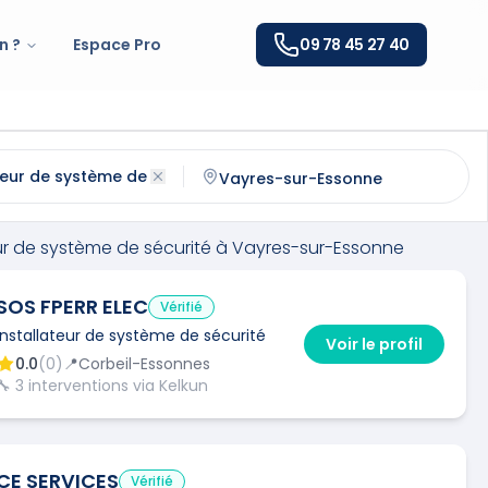
n ?
Espace Pro
09 78 45 27 40
e système de sécurité
à
Vayres-sur-Essonne
(
91820
)
ntactez un
installateur de système de sécurité
qualifié à
V
ur de système de sécurité
à
Vayres-sur-Essonne
SOS FPERR ELEC
Vérifié
Installateur de système de sécurité
Voir le profil
0.0
(
0
)
📍
Corbeil-Essonnes
🔧
3
interventions via Kelkun
CE SERVICES
Vérifié