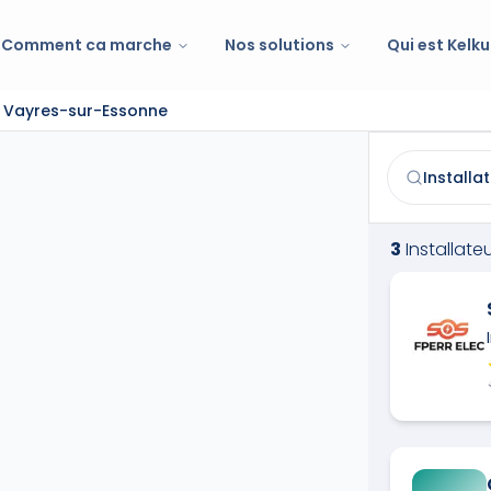
Comment ca marche
Nos solutions
Qui est Kelku
 à Vayres-sur-Essonne
Installateur d
Trouvez et co
3
Installate