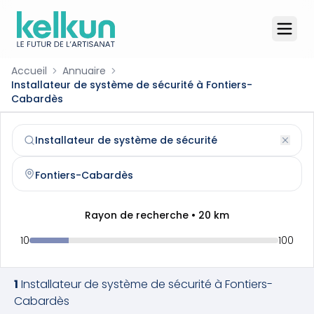
Accueil
Annuaire
Installateur de système de sécurité à Fontiers-
Cabardès
Installateur de système de sécurité
à
Fontiers-Cabardès
Trouvez et contactez un
installateur de système de sécu
Rayon de recherche •
20
km
10
100
1
Installateur de système de sécurité
à
Fontiers-
Cabardès