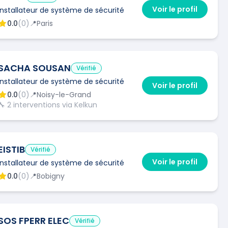
Voir le profil
Installateur de système de sécurité
0.0
(
0
)
📍
Paris
SACHA SOUSAN
Vérifié
Installateur de système de sécurité
Voir le profil
0.0
(
0
)
📍
Noisy-le-Grand
🔧
2
interventions via Kelkun
EISTIB
Vérifié
Voir le profil
Installateur de système de sécurité
0.0
(
0
)
📍
Bobigny
SOS FPERR ELEC
Vérifié