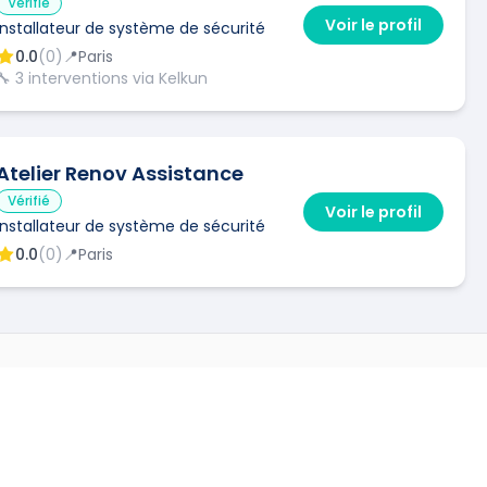
Vérifié
Voir le profil
Installateur de système de sécurité
0.0
(
0
)
📍
Paris
🔧
3
interventions via Kelkun
Atelier Renov Assistance
Vérifié
Voir le profil
Installateur de système de sécurité
0.0
(
0
)
📍
Paris
ME DE SÉCURITÉ
DANS D'AUTRES VILLES
écurité
à
Bessan
(
34550
)
→