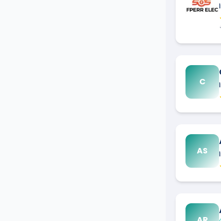
C
AS
AR