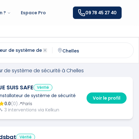
n ?
Espace Pro
09 78 45 27 40
e système de sécurité
à
Chelles
(
77500
)
ntactez un
installateur de système de sécurité
qualifié à
C
eur de système de sécurité
à
Chelles
JE SUIS SAFE
Vérifié
Installateur de système de sécurité
Voir le profil
0.0
(
0
)
📍
Paris
🔧
3
interventions via Kelkun
dsbat
Vérifié