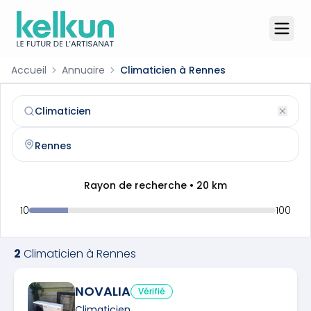
Accueil
Annuaire
Climaticien à Rennes
Climaticien
à
Rennes
(
35000
)
Trouvez et contactez un
climaticien
qualifié à
Rennes
Rayon de recherche •
20
km
10
100
2
Climaticien
à
Rennes
NOVALIA
Vérifié
Climaticien