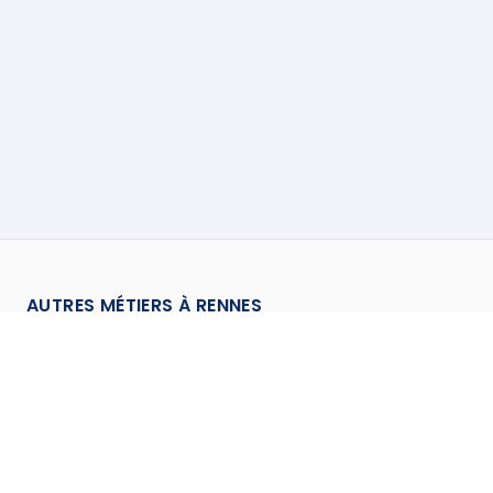
AUTRES MÉTIERS À
RENNES
Carreleur
à
Rennes
→
Chapiste
à
Rennes
→
Chauffagiste
à
Rennes
→