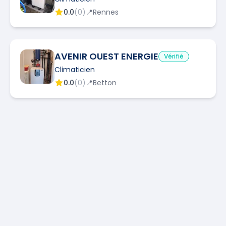
0.0
(
0
)
📍
Rennes
AVENIR OUEST ENERGIE
Vérifié
Climaticien
0.0
(
0
)
📍
Betton