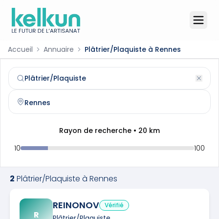
Accueil
Annuaire
Plâtrier/Plaquiste à Rennes
Plâtrier/Plaquiste
à
Rennes
(
35000
)
Trouvez et contactez un
plâtrier/plaquiste
qualifié à
Ren
Rayon de recherche •
20
km
10
100
2
Plâtrier/Plaquiste
à
Rennes
REINONOV
Vérifié
R
Plâtrier/Plaquiste