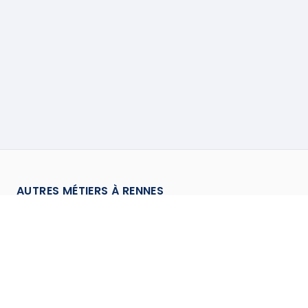
AUTRES MÉTIERS À
RENNES
Carreleur
à
Rennes
→
Chapiste
à
Rennes
→
Chauffagiste
à
Rennes
→