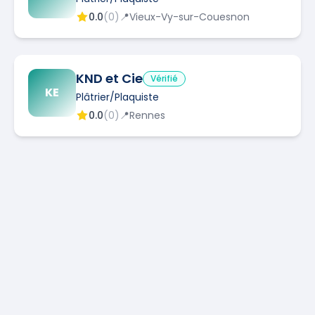
0.0
(
0
)
📍
Vieux-Vy-sur-Couesnon
KND et Cie
Vérifié
KE
Plâtrier/Plaquiste
0.0
(
0
)
📍
Rennes