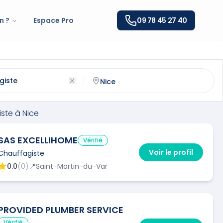
n ?
Espace Pro
09 78 45 27 40
à
Nice
(
06000
)
ntactez un
chauffagiste
qualifié à
Nice
ste
à
Nice
SAS EXCELLIHOME
Vérifié
Voir le profil
Chauffagiste
0.0
(
0
)
📍
Saint-Martin-du-Var
PROVIDED PLUMBER SERVICE
Vérifié