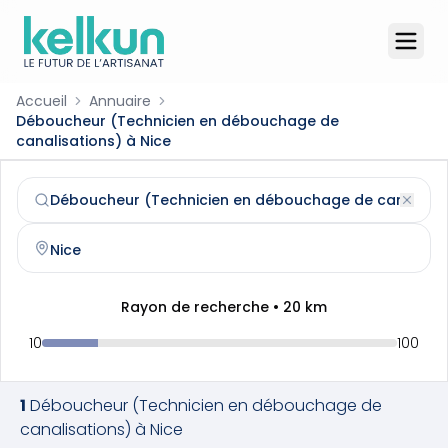
Accueil
Annuaire
Déboucheur (Technicien en débouchage de
canalisations) à Nice
Déboucheur (Technicien en débouchage de canalisation
Trouvez et contactez un
déboucheur (technicien en déb
Rayon de recherche •
20
km
10
100
1
Déboucheur (Technicien en débouchage de
canalisations)
à
Nice