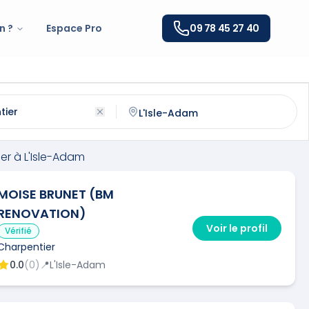
n ?
Espace Pro
09 78 45 27 40
à
L'Isle-Adam
(
95290
)
ntactez un
charpentier
qualifié à
L'Isle-Adam
er
à
L'Isle-Adam
MOISE BRUNET (BM
RENOVATION)
Voir le profil
Vérifié
Charpentier
0.0
(
0
)
📍
L'Isle-Adam