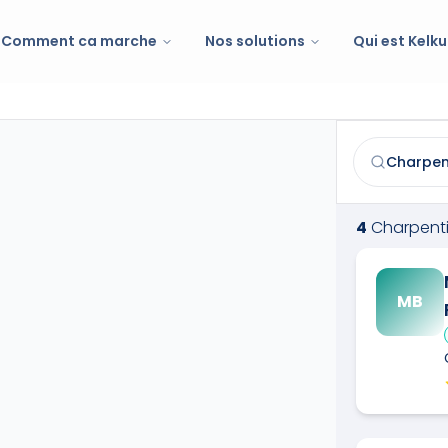
Comment ca marche
Nos solutions
Qui est Kelku
Charpentier
Trouvez et co
4
Charpenti
MB