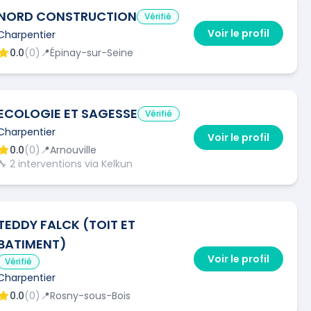
NORD CONSTRUCTION
Vérifié
Voir le profil
Charpentier
0.0
(
0
)
📍
Épinay-sur-Seine
ECOLOGIE ET SAGESSE
Vérifié
Charpentier
Voir le profil
0.0
(
0
)
📍
Arnouville
🔧
2
interventions via Kelkun
TEDDY FALCK (TOIT ET
BATIMENT)
Voir le profil
Vérifié
Charpentier
0.0
(
0
)
📍
Rosny-sous-Bois