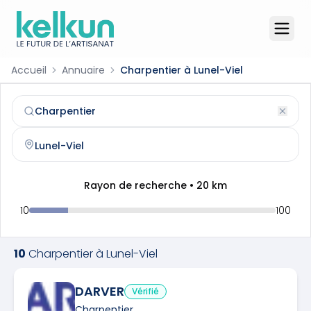
Accueil
Annuaire
Charpentier à Lunel-Viel
Charpentier
à
Lunel-Viel
(
34400
)
Trouvez et contactez un
charpentier
qualifié à
Lunel-Viel
Rayon de recherche •
20
km
10
100
10
Charpentier
à
Lunel-Viel
DARVER
Vérifié
Charpentier