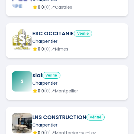
0.0
(
0
)
📍
Castries
ESC OCCITANIE
Vérifié
Charpentier
0.0
(
0
)
📍
Nîmes
slai
Vérifié
S
Charpentier
0.0
(
0
)
📍
Montpellier
LNS CONSTRUCTION
Vérifié
Charpentier
0.0
(
0
)
📍
Montferrier-sur-Lez