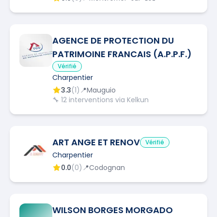
AGENCE DE PROTECTION DU
PATRIMOINE FRANCAIS (A.P.P.F.)
Vérifié
Charpentier
3.3
(
1
)
📍
Mauguio
🔧
12
interventions via Kelkun
ART ANGE ET RENOV
Vérifié
Charpentier
0.0
(
0
)
📍
Codognan
WILSON BORGES MORGADO