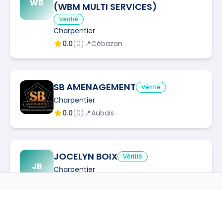
WB
(WBM MULTI SERVICES)
Vérifié
Charpentier
0.0
(
0
)
📍
Cébazan
SB AMENAGEMENT
Vérifié
Charpentier
0.0
(
0
)
📍
Aubais
JOCELYN BOIX
Vérifié
JB
Charpentier
0.0
(
0
)
📍
Valergues
AUTRES MÉTIERS À
LUNEL-VIEL