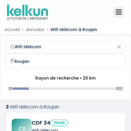
Accueil
Annuaire
Wifi télécom à Roujan
Wifi télécom
à
Roujan
(
34320
)
Trouvez et contactez un
wifi télécom
qualifié à
Roujan
Rayon de recherche •
20
km
10
100
3
Wifi télécom
à
Roujan
CDF 34
Vérifié
C3
Wifi télécom