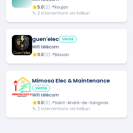
5.0
(
2
)
📍
Roujan
🔧
3
interventions via Kelkun
guen'elec
Vérifié
Wifi télécom
0.0
(
0
)
📍
Bessan
Mimosa Elec & Maintenance
Vérifié
Wifi télécom
0.0
(
0
)
📍
Saint-André-de-Sangonis
🔧
2
interventions via Kelkun