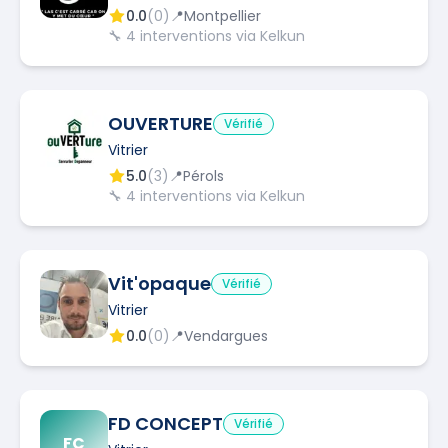
0.0
(
0
)
📍
Montpellier
🔧
4
interventions via Kelkun
OUVERTURE
Vérifié
Vitrier
5.0
(
3
)
📍
Pérols
🔧
4
interventions via Kelkun
Vit'opaque
Vérifié
Vitrier
0.0
(
0
)
📍
Vendargues
FD CONCEPT
Vérifié
FC