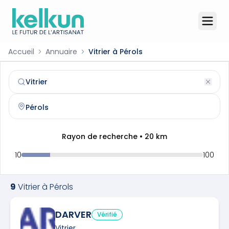
Accueil
Annuaire
Vitrier à Pérols
Vitrier
à
Pérols
(
34470
)
Trouvez et contactez un
vitrier
qualifié à
Pérols
Rayon de recherche •
20
km
10
100
9
Vitrier
à
Pérols
DARVER
Vérifié
Vitrier