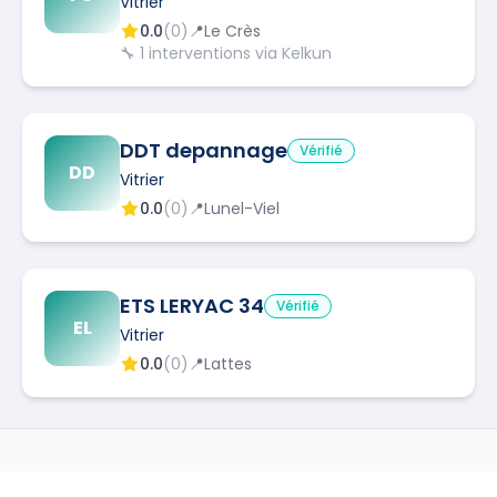
Vitrier
0.0
(
0
)
📍
Le Crès
🔧
1
interventions via Kelkun
DDT depannage
Vérifié
DD
Vitrier
0.0
(
0
)
📍
Lunel-Viel
ETS LERYAC 34
Vérifié
EL
Vitrier
0.0
(
0
)
📍
Lattes
AUTRES MÉTIERS À
PÉROLS