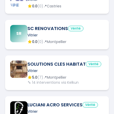
0.0
(
0
)
📍
Castries
SC RENOVATIONS
Vérifié
SR
Vitrier
0.0
(
0
)
📍
Montpellier
SOLUTIONS CLES HABITAT
Vérifié
Vitrier
5.0
(
7
)
📍
Montpellier
🔧
14
interventions via Kelkun
LUCIANI ACRO SERVICES
Vérifié
Vitrier