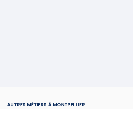
AUTRES MÉTIERS À
MONTPELLIER
Antenniste
à
Montpellier
→
Assainisseur
à
Montpellier
→