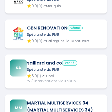
0.0
(
0
)
📍
Mauguio
GBN RENOVATION
Vérifié
Spécialiste du PMR
0.0
(
0
)
📍
Gallargues-le-Montueux
saillard and co
Vérifié
SA
Spécialiste du PMR
5.0
(
1
)
📍
Lunel
🔧
3
interventions via Kelkun
MARTIAL MULTISERVICES 34
MM
(MARTIAL MULTISERVICES 34)