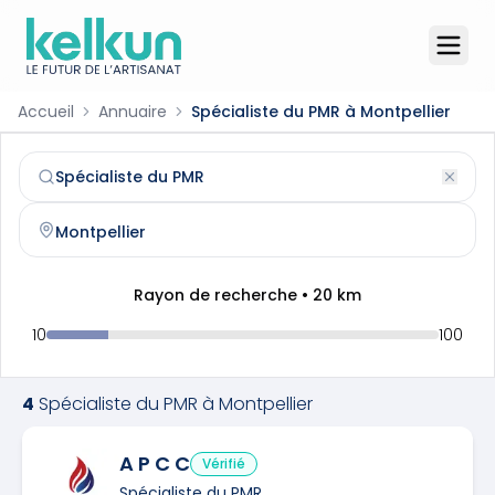
Accueil
Annuaire
Spécialiste du PMR à Montpellier
Spécialiste du PMR
à
Montpellier
(
34000
)
Trouvez et contactez un
spécialiste du pmr
qualifié à
Mon
Rayon de recherche •
20
km
10
100
4
Spécialiste du PMR
à
Montpellier
A P C C
Vérifié
Spécialiste du PMR