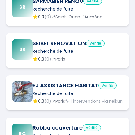
SARMABIEN RENOV
Vérifié
SR
Recherche de fuite
0.0
(
0
)
📍
Saint-Ouen-l'Aumône
SEIBEL RENOVATION
Vérifié
SR
Recherche de fuite
0.0
(
0
)
📍
Paris
EJ ASSISTANCE HABITAT
Vérifié
Recherche de fuite
0.0
(
0
)
📍
Paris
🔧
1
interventions via Kelkun
Robba couverture
Vérifié
RC