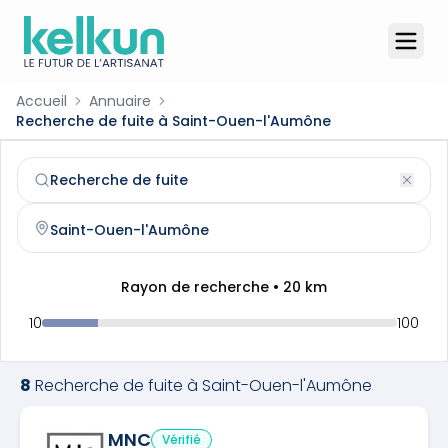
Accueil
Annuaire
Recherche de fuite à Saint-Ouen-l'Aumône
Recherche de fuite
à
Saint-Ouen-l'Aumône
(
95310
)
Trouvez et contactez un
recherche de fuite
qualifié à
Sai
Rayon de recherche •
20
km
10
100
8
Recherche de fuite
à
Saint-Ouen-l'Aumône
MNC
Vérifié