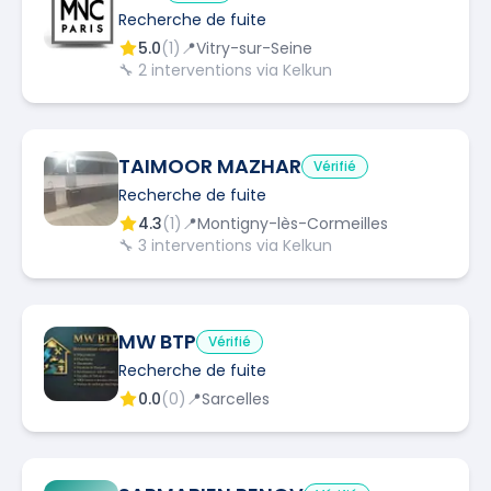
Recherche de fuite
5.0
(
1
)
📍
Vitry-sur-Seine
🔧
2
interventions via Kelkun
TAIMOOR MAZHAR
Vérifié
Recherche de fuite
4.3
(
1
)
📍
Montigny-lès-Cormeilles
🔧
3
interventions via Kelkun
MW BTP
Vérifié
Recherche de fuite
0.0
(
0
)
📍
Sarcelles