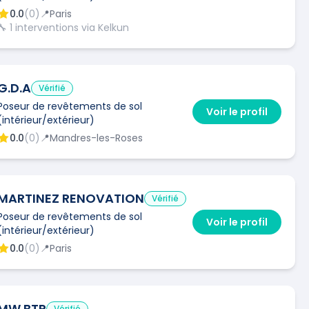
0.0
(
0
)
📍
Paris
🔧
1
interventions via Kelkun
G.D.A
Vérifié
Poseur de revêtements de sol
Voir le profil
(intérieur/extérieur)
0.0
(
0
)
📍
Mandres-les-Roses
MARTINEZ RENOVATION
Vérifié
Poseur de revêtements de sol
Voir le profil
(intérieur/extérieur)
0.0
(
0
)
📍
Paris
MW BTP
Vérifié