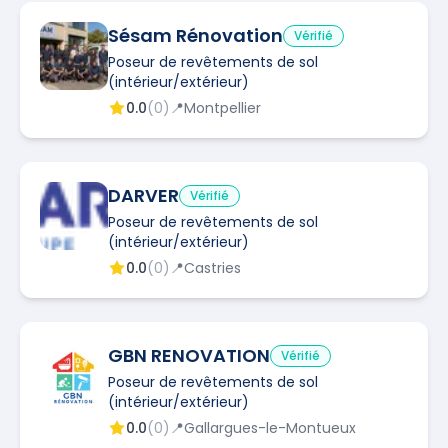
Sésam Rénovation
Vérifié
Poseur de revêtements de sol
(intérieur/extérieur)
0.0
(
0
)
📍
Montpellier
DARVER
Vérifié
Poseur de revêtements de sol
(intérieur/extérieur)
0.0
(
0
)
📍
Castries
GBN RENOVATION
Vérifié
Poseur de revêtements de sol
(intérieur/extérieur)
0.0
(
0
)
📍
Gallargues-le-Montueux