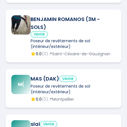
BENJAMIN ROMANOS (3M -
SOLS)
Vérifié
Poseur de revêtements de sol
(intérieur/extérieur)
0.0
(
0
)
📍
Saint-Césaire-de-Gauzignan
MAS (DAK)
Vérifié
M(
Poseur de revêtements de sol
(intérieur/extérieur)
0.0
(
0
)
📍
Montpellier
slai
Vérifié