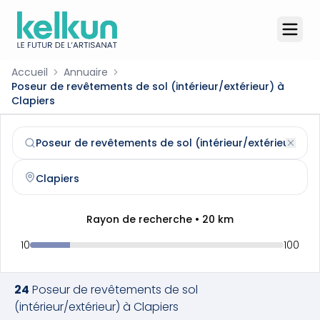
Accueil
Annuaire
Poseur de revêtements de sol (intérieur/extérieur) à
Clapiers
Poseur de revêtements de sol (intérieur/extérieur)
à
Cla
Trouvez et contactez un
poseur de revêtements de sol (i
Rayon de recherche •
20
km
10
100
24
Poseur de revêtements de sol
(intérieur/extérieur)
à
Clapiers