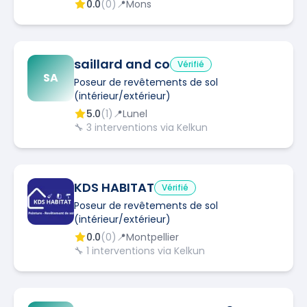
0.0
(
0
)
📍
Mons
saillard and co
Vérifié
SA
Poseur de revêtements de sol
(intérieur/extérieur)
5.0
(
1
)
📍
Lunel
🔧
3
interventions via Kelkun
KDS HABITAT
Vérifié
Poseur de revêtements de sol
(intérieur/extérieur)
0.0
(
0
)
📍
Montpellier
🔧
1
interventions via Kelkun