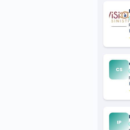
CS
IP