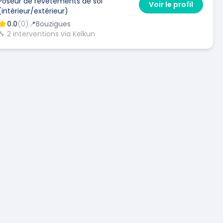
Poseur de revêtements de sol
Voir le profil
(intérieur/extérieur)
0.0
(
0
)
📍
Bouzigues
🔧
2
interventions via Kelkun