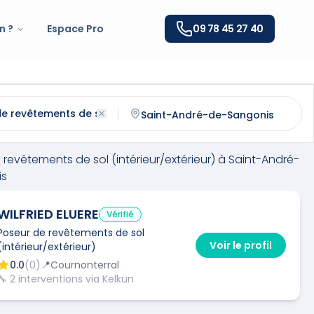
n ?
Espace Pro
09 78 45 27 40
tements de sol (intérieur/extérieur)
à
Saint-André-de-S
ntactez un
poseur de revêtements de sol (intérieur/extér
revêtements de sol (intérieur/extérieur)
à
Saint-André-
is
WILFRIED ELUERE
Vérifié
Poseur de revêtements de sol
Voir le profil
(intérieur/extérieur)
0.0
(
0
)
📍
Cournonterral
🔧
2
interventions via Kelkun