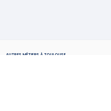
AUTRES MÉTIERS À
TOULOUSE
Carreleur
à
Toulouse
→
Chauffagiste
à
Toulouse
→
Climaticien
à
Toulouse
→
Cloisoneur
à
Toulouse
→
Couvreur
à
Toulouse
→