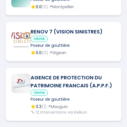
0.0
(
0
)
📍
Montpellier
RENOV 7 (VISION SINISTRES)
Vérifié
Poseur de gouttière
0.0
(
0
)
📍
Gigean
AGENCE DE PROTECTION DU
PATRIMOINE FRANCAIS (A.P.P.F.)
Vérifié
Poseur de gouttière
3.3
(
1
)
📍
Mauguio
🔧
12
interventions via Kelkun