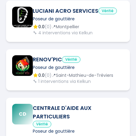
LUCIANI ACRO SERVICES
Vérifié
Poseur de gouttière
0.0
(
0
)
📍
Montpellier
🔧
4
interventions via Kelkun
RENOV'PIC
Vérifié
Poseur de gouttière
0.0
(
0
)
📍
Saint-Mathieu-de-Tréviers
🔧
1
interventions via Kelkun
CENTRALE D'AIDE AUX
CD
PARTICULIERS
Vérifié
Poseur de gouttière