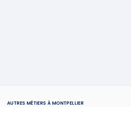
AUTRES MÉTIERS À
MONTPELLIER
Antenniste
à
Montpellier
→
Assainisseur
à
Montpellier
→