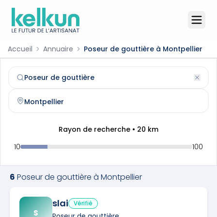
Accueil
Annuaire
Poseur de gouttière à Montpellier
Poseur de gouttière
à
Montpellier
(
34000
)
Trouvez et contactez un
poseur de gouttière
qualifié à
Mo
Rayon de recherche •
20
km
10
100
6
Poseur de gouttière
à
Montpellier
slai
Vérifié
S
Poseur de gouttière