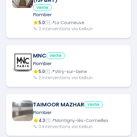
Vérifié
Plombier
5.0
(
1
)
📍
La Courneuve
🔧
3
interventions via Kelkun
MNC
Vérifié
Plombier
5.0
(
1
)
📍
Vitry-sur-Seine
🔧
2
interventions via Kelkun
TAIMOOR MAZHAR
Vérifié
Plombier
4.3
(
1
)
📍
Montigny-lès-Cormeilles
🔧
3
interventions via Kelkun