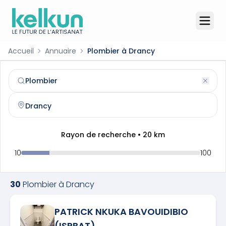
Accueil
Annuaire
Plombier à Drancy
Plombier
à
Drancy
(
93700
)
Trouvez et contactez un
plombier
qualifié à
Drancy
Rayon de recherche •
20
km
10
100
30
Plombier
à
Drancy
PATRICK NKUKA BAVOUIDIBIO
(ISPBAT)