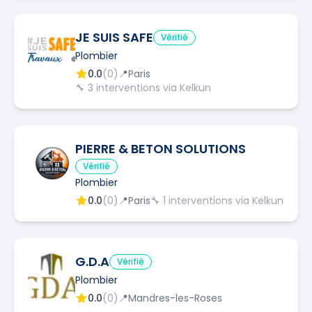
JE SUIS SAFE
Vérifié
Plombier
0.0
(
0
)
📍
Paris
🔧
3
interventions via Kelkun
PIERRE & BETON SOLUTIONS
Vérifié
Plombier
0.0
(
0
)
📍
Paris
🔧
1
interventions via Kelkun
G.D.A
Vérifié
Plombier
0.0
(
0
)
📍
Mandres-les-Roses