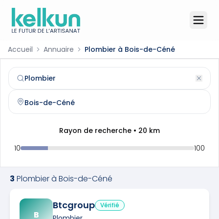
Accueil
Annuaire
Plombier à Bois-de-Céné
Plombier
à
Bois-de-Céné
(
85710
)
Trouvez et contactez un
plombier
qualifié à
Bois-de-Cén
Rayon de recherche •
20
km
10
100
3
Plombier
à
Bois-de-Céné
Btcgroup
Vérifié
B
Plombier