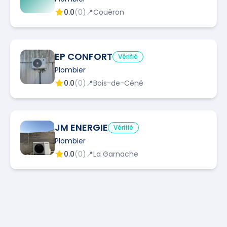
0.0
(
0
)
📍
Couëron
EP CONFORT
Vérifié
Plombier
0.0
(
0
)
📍
Bois-de-Céné
JM ENERGIE
Vérifié
Plombier
0.0
(
0
)
📍
La Garnache