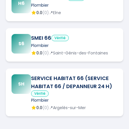
H6
Plombier
0.0
(
0
)
📍
Elne
SMEI 66
Vérifié
S6
Plombier
0.0
(
0
)
📍
Saint-Génis-des-Fontaines
SERVICE HABITAT 66 (SERVICE
SH
HABITAT 66 / DEPANNEUR 24 H)
Vérifié
Plombier
0.0
(
0
)
📍
Argelès-sur-Mer