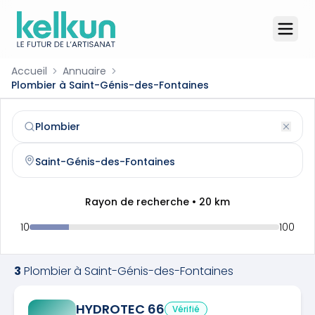
Accueil
Annuaire
Plombier à Saint-Génis-des-Fontaines
Plombier
à
Saint-Génis-des-Fontaines
(
66740
)
Trouvez et contactez un
plombier
qualifié à
Saint-Génis
Rayon de recherche •
20
km
10
100
3
Plombier
à
Saint-Génis-des-Fontaines
HYDROTEC 66
Vérifié