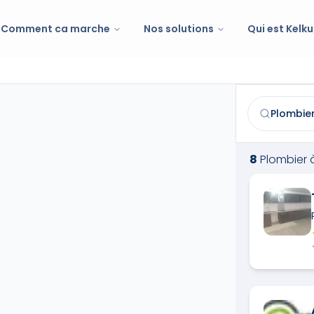
Comment ca marche
Nos solutions
Qui est Kelku
Plombier
à
Mo
Trouvez et co
8
Plombier