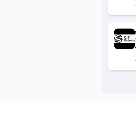
PLOMBIER
DANS D'AUTRES
→
Plombier
à
Aigues Mortes
(
30