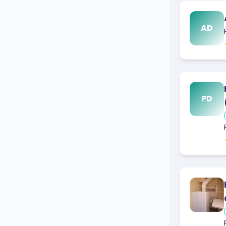
AD
PD