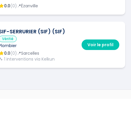
0.0
(
0
)
📍
Ézanville
SIF-SERRURIER (SIF) (SIF)
Vérifié
Voir le profil
Plombier
0.0
(
0
)
📍
Sarcelles
🔧
1
interventions via Kelkun
 VILLES
220
)
→