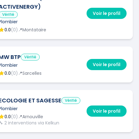
ACTIVENERGY)
Voir le profil
Vérifié
Plombier
0.0
(
0
)
📍
Montataire
MW BTP
Vérifié
Voir le profil
Plombier
0.0
(
0
)
📍
Sarcelles
ECOLOGIE ET SAGESSE
Vérifié
Plombier
Voir le profil
0.0
(
0
)
📍
Arnouville
🔧
2
interventions via Kelkun