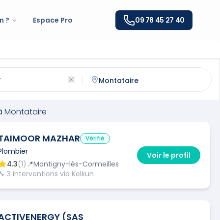
n ?
Espace Pro
09 78 45 27 40
ntataire
(
60160
)
ntactez un
plombier
qualifié à
Montataire
à
Montataire
TAIMOOR MAZHAR
Vérifié
Plombier
Voir le profil
4.3
(
1
)
📍
Montigny-lès-Cormeilles
🔧
3
interventions via Kelkun
ACTIVENERGY (SAS