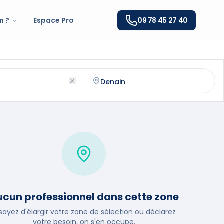
n ?
Espace Pro
09 78 45 27 40
nain
(
59220
)
ntactez un
plombier
qualifié à
Denain
cun professionnel dans cette zone
sayez d'élargir votre zone de sélection ou déclarez
votre besoin, on s'en occupe.