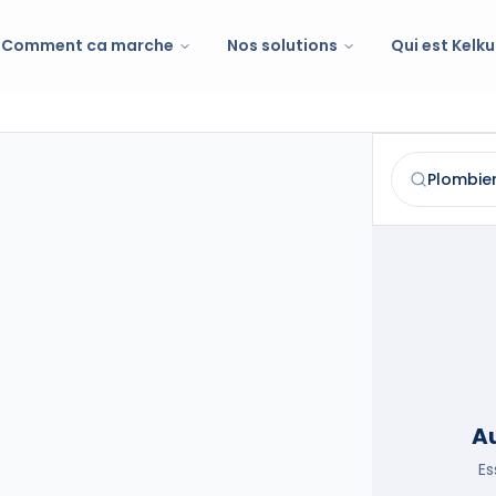
Comment ca marche
Nos solutions
Qui est Kelku
Plombier
à
De
Trouvez et co
Au
Es