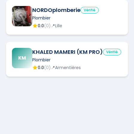
NORDOplomberie
Vérifié
Plombier
0.0
(
0
)
📍
Lille
KHALED MAMERI (KM PRO)
Vérifié
KM
Plombier
0.0
(
0
)
📍
Armentières