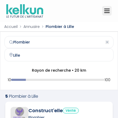
Accueil
Annuaire
Plombier à Lille
Plombier
à
Lille
(
59000
)
Trouvez et contactez un
plombier
qualifié à
Lille
Rayon de recherche •
20
km
10
100
5
Plombier
à
Lille
Construct'elle
Vérifié
Plombier