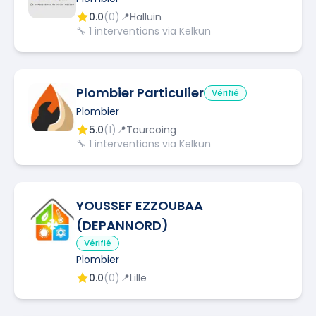
0.0
(
0
)
📍
Halluin
🔧
1
interventions via Kelkun
Plombier Particulier
Vérifié
Plombier
5.0
(
1
)
📍
Tourcoing
🔧
1
interventions via Kelkun
YOUSSEF EZZOUBAA
(DEPANNORD)
Vérifié
Plombier
0.0
(
0
)
📍
Lille