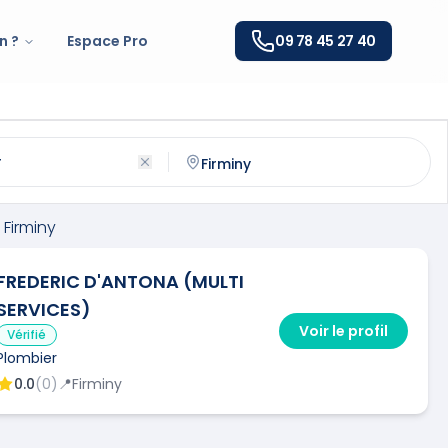
n ?
Espace Pro
09 78 45 27 40
rminy
(
42700
)
ntactez un
plombier
qualifié à
Firminy
Firminy
FREDERIC D'ANTONA (MULTI
SERVICES)
Voir le profil
Vérifié
Plombier
0.0
(
0
)
📍
Firminy