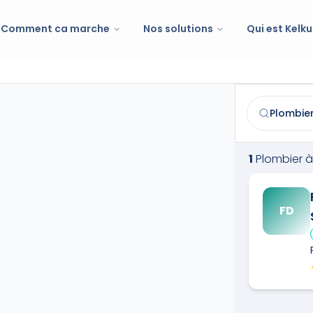
Comment ca marche
Nos solutions
Qui est Kelku
Plombier
à
Fi
Trouvez et co
1
Plombier
à
FD