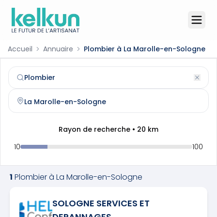
Accueil
Annuaire
Plombier à La Marolle-en-Sologne
Plombier
à
La Marolle-en-Sologne
(
41210
)
Trouvez et contactez un
plombier
qualifié à
La Marolle-
Rayon de recherche •
20
km
10
100
1
Plombier
à
La Marolle-en-Sologne
SOLOGNE SERVICES ET
DEPANNAGES