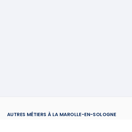
AUTRES MÉTIERS À
LA MAROLLE-EN-SOLOGNE
Chauffagiste
à
La Marolle En Sologne
→