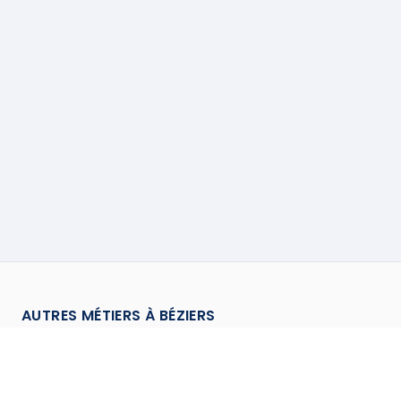
AUTRES MÉTIERS À
BÉZIERS
Charpentier
à
Beziers
→
Climaticien
à
Beziers
→