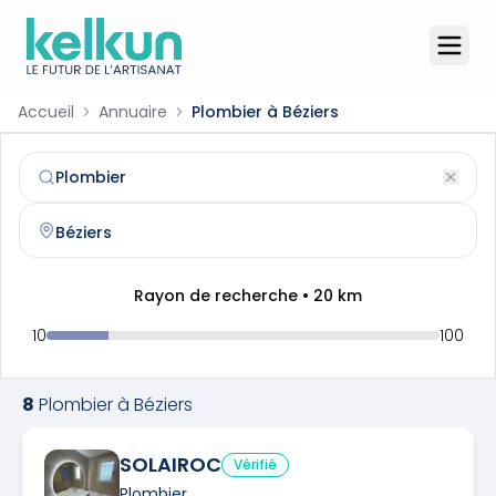
Accueil
Annuaire
Plombier à Béziers
Plombier
à
Béziers
(
34500
)
Trouvez et contactez un
plombier
qualifié à
Béziers
Rayon de recherche •
20
km
10
100
8
Plombier
à
Béziers
SOLAIROC
Vérifié
Plombier