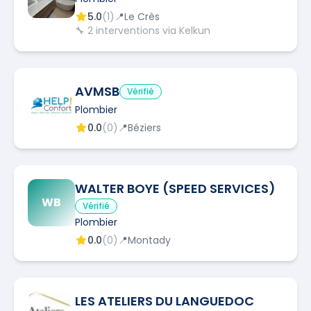
5.0
(
1
)
📍
Le Crès
🔧
2
interventions via Kelkun
AVMSB
Vérifié
Plombier
0.0
(
0
)
📍
Béziers
WALTER BOYE (SPEED SERVICES)
WB
Vérifié
Plombier
0.0
(
0
)
📍
Montady
LES ATELIERS DU LANGUEDOC