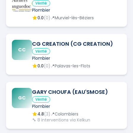
Vérifié
Plombier
0.0
(
0
)
📍
Murviel-lès-Béziers
CG CREATION (CG CREATION)
CC
Vérifié
Plombier
0.0
(
0
)
📍
Palavas-les-Flots
GARY CHOUFA (EAU'SMOSE)
GC
Vérifié
Plombier
4.8
(
3
)
📍
Colombiers
🔧
8
interventions via Kelkun