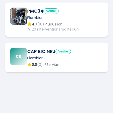
PMC34
Vérifié
Plombier
4.7
(
10
)
📍
Liausson
🔧
20
interventions via Kelkun
CAP BIO NRJ
Vérifié
CB
Plombier
0.0
(
0
)
📍
Servian