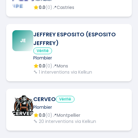
0.0
(
0
)
📍
Castries
JEFFREY ESPOSITO (ESPOSITO
JE
JEFFREY)
Vérifié
Plombier
0.0
(
0
)
📍
Mons
🔧
1
interventions via Kelkun
CERVEO
Vérifié
Plombier
0.0
(
0
)
📍
Montpellier
🔧
20
interventions via Kelkun