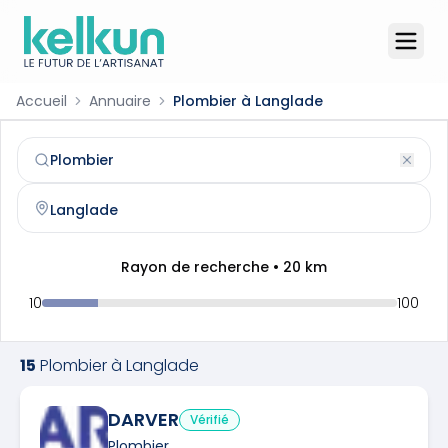
Accueil
Annuaire
Plombier à Langlade
Plombier
à
Langlade
(
30980
)
Trouvez et contactez un
plombier
qualifié à
Langlade
Rayon de recherche •
20
km
10
100
15
Plombier
à
Langlade
DARVER
Vérifié
Plombier