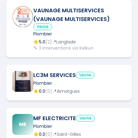
VAUNAGE MULTISERVICES
(VAUNAGE MULTISERVICES)
Vérifié
Plombier
5.0
(
2
)
📍
Langlade
🔧
3
interventions via Kelkun
LC3M SERVICES
Vérifié
Plombier
0.0
(
0
)
📍
Aimargues
MF ELECTRICITE
Vérifié
ME
Plombier
0.0
(
0
)
📍
Saint-Gilles