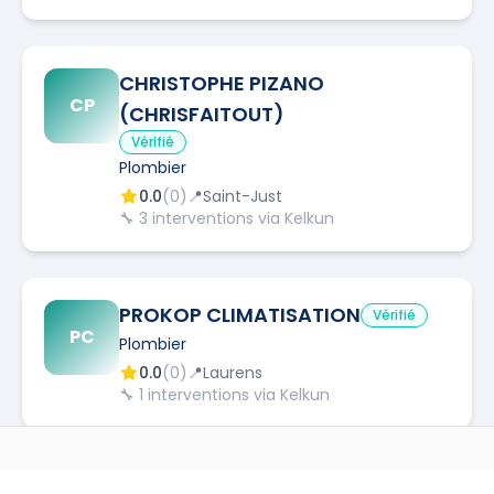
CHRISTOPHE PIZANO
CP
(CHRISFAITOUT)
Vérifié
Plombier
0.0
(
0
)
📍
Saint-Just
🔧
3
interventions via Kelkun
PROKOP CLIMATISATION
Vérifié
PC
Plombier
0.0
(
0
)
📍
Laurens
🔧
1
interventions via Kelkun
P.E.R SYSTEMS
AUTRES MÉTIERS À
LANGLADE
Vérifié