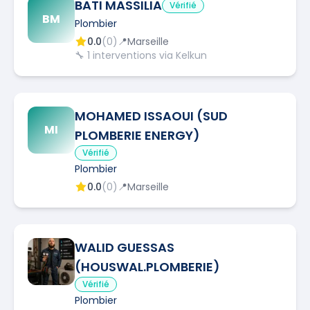
BATI MASSILIA
Vérifié
BM
Plombier
0.0
(
0
)
📍
Marseille
🔧
1
interventions via Kelkun
MOHAMED ISSAOUI (SUD
MI
PLOMBERIE ENERGY)
Vérifié
Plombier
0.0
(
0
)
📍
Marseille
WALID GUESSAS
(HOUSWAL.PLOMBERIE)
Vérifié
Plombier