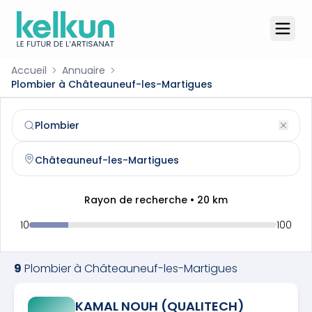
Accueil
Annuaire
Plombier à Châteauneuf-les-Martigues
Plombier
à
Châteauneuf-les-Martigues
(
13220
)
Trouvez et contactez un
plombier
qualifié à
Châteauneuf
Rayon de recherche •
20
km
10
100
9
Plombier
à
Châteauneuf-les-Martigues
KAMAL NOUH (QUALITECH)