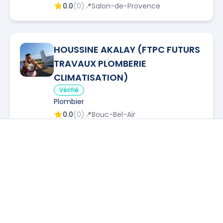
0.0
(
0
)
📍
Salon-de-Provence
HOUSSINE AKALAY (FTPC FUTURS
TRAVAUX PLOMBERIE
CLIMATISATION)
Vérifié
Plombier
0.0
(
0
)
📍
Bouc-Bel-Air
PLOMBIER
DANS D'AUTRES VILLES
HB SANITCHAUFF
Vérifié
HS
Plombier
Plombier
à
Aigues Mortes
(
30220
)
→
0.0
(
0
)
📍
Marseille
Plombier
à
Aimargues
(
30470
)
→
Plombier
à
Ajaccio
(
20000
)
→