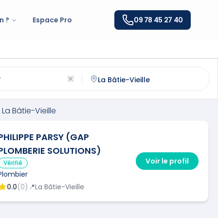
n ?
Espace Pro
09 78 45 27 40
Bâtie-Vieille
(
05000
)
ntactez un
plombier
qualifié à
La Bâtie-Vieille
La Bâtie-Vieille
PHILIPPE PARSY (GAP
PLOMBERIE SOLUTIONS)
Voir le profil
Vérifié
Plombier
0.0
(
0
)
📍
La Bâtie-Vieille