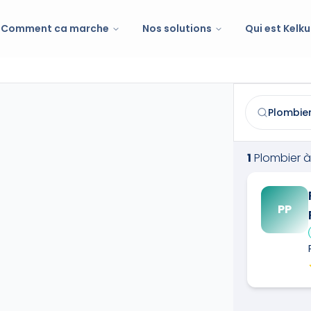
Comment ca marche
Nos solutions
Qui est Kelku
Plombier
à
La 
Trouvez et co
1
Plombier
à
PP