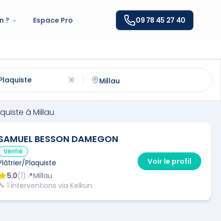
n ?
Espace Pro
09 78 45 27 40
iste
à
Millau
(
12100
)
ntactez un
plâtrier/plaquiste
qualifié à
Millau
aquiste
à
Millau
SAMUEL BESSON DAMEGON
Vérifié
Voir le profil
Plâtrier/Plaquiste
5.0
(
1
)
📍
Millau
🔧
1
interventions via Kelkun