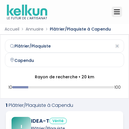
Accueil
Annuaire
Plâtrier/Plaquiste à Capendu
Plâtrier/Plaquiste
à
Capendu
(
11700
)
Trouvez et contactez un
plâtrier/plaquiste
qualifié à
Cap
Rayon de recherche •
20
km
10
100
1
Plâtrier/Plaquiste
à
Capendu
IDEA-T
Vérifié
I
Plâtrier/Plaquiste