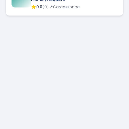
0.0
(
0
)
📍
Carcassonne