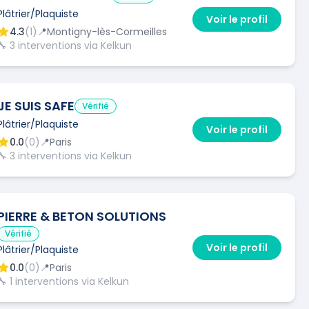
Plâtrier/Plaquiste
Voir le profil
4.3
(
1
)
📍
Montigny-lès-Cormeilles
🔧
3
interventions via Kelkun
JE SUIS SAFE
Vérifié
Plâtrier/Plaquiste
Voir le profil
0.0
(
0
)
📍
Paris
🔧
3
interventions via Kelkun
PIERRE & BETON SOLUTIONS
Vérifié
Voir le profil
Plâtrier/Plaquiste
0.0
(
0
)
📍
Paris
🔧
1
interventions via Kelkun