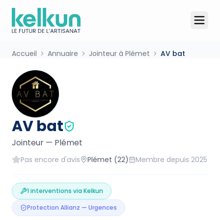
Accueil
Annuaire
Jointeur à Plémet
AV bat
AV bat
Jointeur
—
Plémet
Pas encore d'avis
Plémet
(22)
Membre depuis
2025
1
interventions via Kelkun
Protection Allianz — Urgences