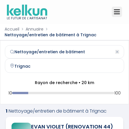
Accueil
Annuaire
Nettoyage/entretien de bâtiment à Trignac
Nettoyage/entretien de bâtiment
à
Trignac
(
44570
)
Trouvez et contactez un
nettoyage/entretien de bâtime
Rayon de recherche •
20
km
10
100
1
Nettoyage/entretien de bâtiment
à
Trignac
EVAN VIOLET (RENOVATION 44)