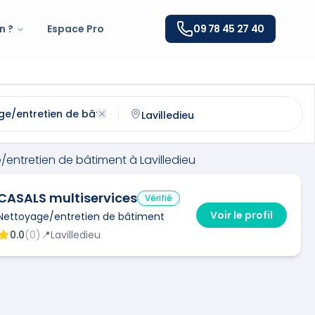
n ?
Espace Pro
09 78 45 27 40
retien de bâtiment
à
Lavilledieu
(
07170
)
ntactez un
nettoyage/entretien de bâtiment
qualifié à
La
/entretien de bâtiment
à
Lavilledieu
CASALS multiservices
Vérifié
Voir le profil
Nettoyage/entretien de bâtiment
0.0
(
0
)
📍
Lavilledieu