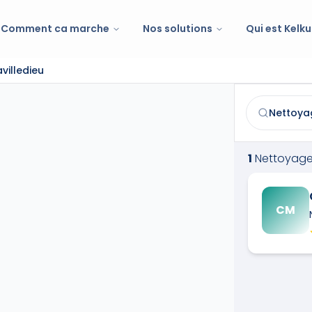
Comment ca marche
Nos solutions
Qui est Kelku
villedieu
Nettoyage/ent
Trouvez et co
1
Nettoyage
CM