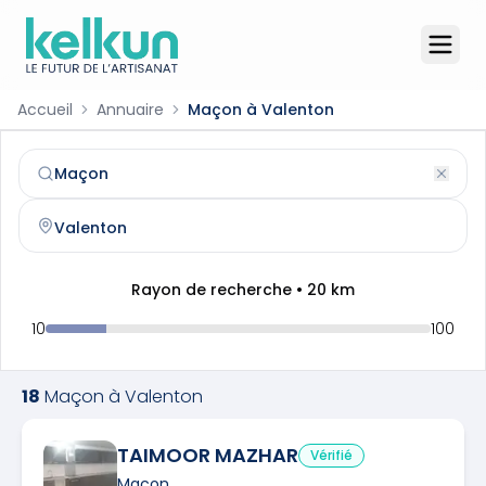
Accueil
Annuaire
Maçon à Valenton
Maçon
à
Valenton
(
94460
)
Trouvez et contactez un
maçon
qualifié à
Valenton
Rayon de recherche •
20
km
10
100
18
Maçon
à
Valenton
TAIMOOR MAZHAR
Vérifié
Maçon