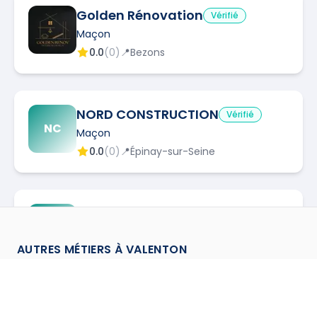
Golden Rénovation
Vérifié
Maçon
0.0
(
0
)
📍
Bezons
NORD CONSTRUCTION
Vérifié
NC
Maçon
0.0
(
0
)
📍
Épinay-sur-Seine
DECOTECH CONSTRUCTION
DC
Vérifié
Maçon
AUTRES MÉTIERS À
VALENTON
0.0
(
0
)
📍
Bruyères-le-Châtel
Charpentier
à
Valenton
→
Cloisoneur
à
Valenton
→