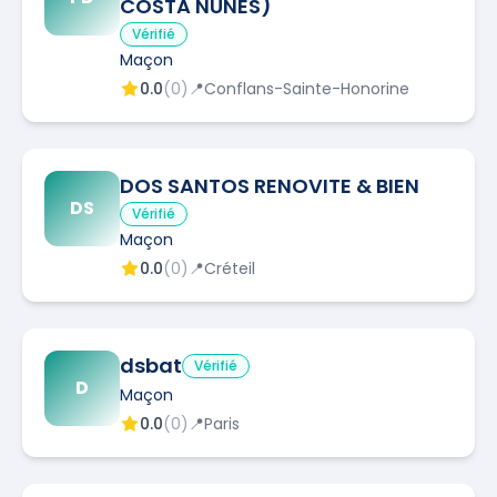
COSTA NUNES)
Vérifié
Maçon
0.0
(
0
)
📍
Conflans-Sainte-Honorine
DOS SANTOS RENOVITE & BIEN
DS
Vérifié
Maçon
0.0
(
0
)
📍
Créteil
dsbat
Vérifié
D
Maçon
0.0
(
0
)
📍
Paris