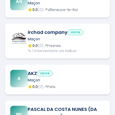
AG
Maçon
0.0
(
0
)
📍
Villeneuve-le-Roi
irchad company
Vérifié
Maçon
0.0
(
0
)
📍
Fresnes
🔧
1
interventions via Kelkun
AKZ
Vérifié
A
Maçon
0.0
(
0
)
📍
Paris
PASCAL DA COSTA NUNES (DA
PD