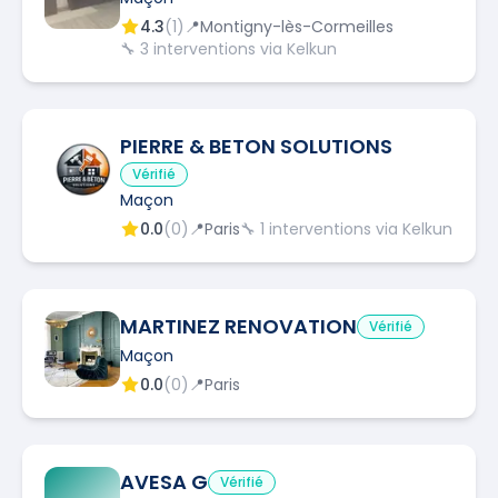
4.3
(
1
)
📍
Montigny-lès-Cormeilles
🔧
3
interventions via Kelkun
PIERRE & BETON SOLUTIONS
Vérifié
Maçon
0.0
(
0
)
📍
Paris
🔧
1
interventions via Kelkun
MARTINEZ RENOVATION
Vérifié
Maçon
0.0
(
0
)
📍
Paris
AVESA G
Vérifié