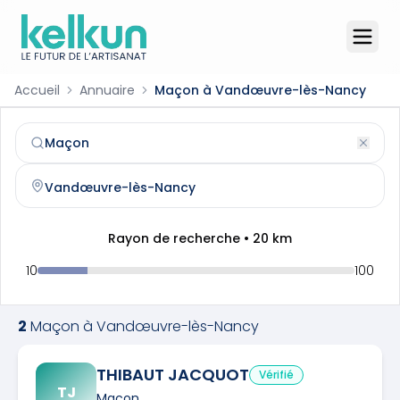
Accueil
Annuaire
Maçon à Vandœuvre-lès-Nancy
Maçon
à
Vandœuvre-lès-Nancy
(
54500
)
Trouvez et contactez un
maçon
qualifié à
Vandœuvre-lè
Rayon de recherche •
20
km
10
100
2
Maçon
à
Vandœuvre-lès-Nancy
THIBAUT JACQUOT
Vérifié
TJ
Maçon