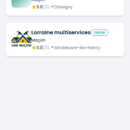
0.0
(
0
)
📍
Chavigny
Lorraine multiservices
Vérifié
Maçon
0.0
(
0
)
📍
Vandœuvre-lès-Nancy