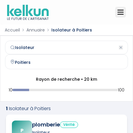
Accueil
Annuaire
Isolateur à Poitiers
Isolateur
à
Poitiers
(
86000
)
Trouvez et contactez un
isolateur
qualifié à
Poitiers
Rayon de recherche •
20
km
10
100
1
Isolateur
à
Poitiers
plomberie
Vérifié
P
Isolateur