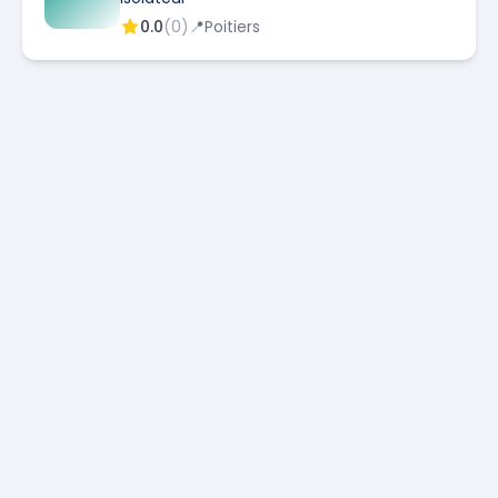
0.0
(
0
)
📍
Poitiers