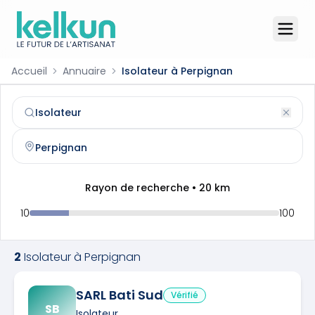
Accueil
Annuaire
Isolateur à Perpignan
Isolateur
à
Perpignan
(
66000
)
Trouvez et contactez un
isolateur
qualifié à
Perpignan
Rayon de recherche •
20
km
10
100
2
Isolateur
à
Perpignan
SARL Bati Sud
Vérifié
SB
Isolateur