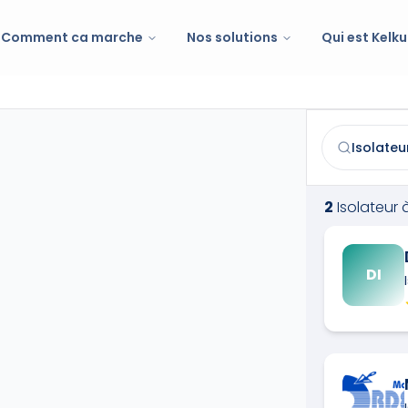
Comment ca marche
Nos solutions
Qui est Kelku
Isolateur
à
Rou
Trouvez et co
2
Isolateur
DI