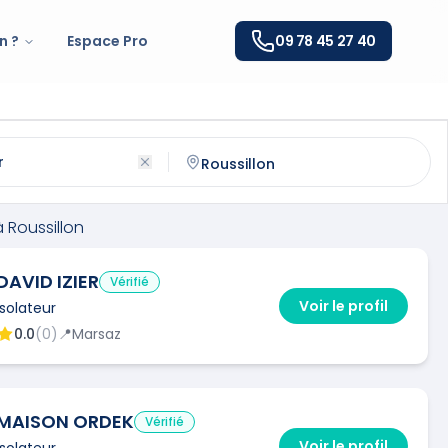
n ?
Espace Pro
09 78 45 27 40
ssillon
(
38150
)
ntactez un
isolateur
qualifié à
Roussillon
à
Roussillon
DAVID IZIER
Vérifié
Voir le profil
Isolateur
0.0
(
0
)
📍
Marsaz
MAISON ORDEK
Vérifié
Voir le profil
Isolateur