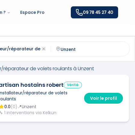
n ?
Espace Pro
09 78 45 27 40
éparateur de volets roulants
à
Unzent
(
09100
)
ntactez un
installateur/réparateur de volets roulants
qual
ur/réparateur de volets roulants
à
Unzent
artisan hostains robert
Vérifié
Installateur/réparateur de volets
Voir le profil
roulants
0.0
(
0
)
📍
Unzent
🔧
1
interventions via Kelkun