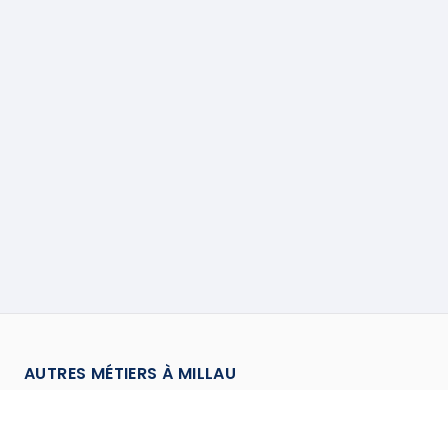
AUTRES MÉTIERS À
MILLAU
Assainisseur
à
Millau
→