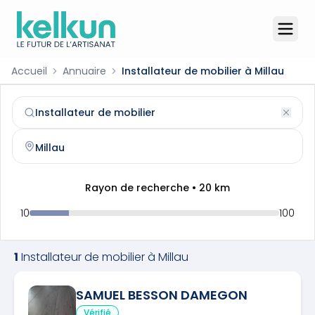
Accueil
Annuaire
Installateur de mobilier à Millau
Installateur de mobilier
à
Millau
(
12100
)
Trouvez et contactez un
installateur de mobilier
qualifié 
Rayon de recherche •
20
km
10
100
1
Installateur de mobilier
à
Millau
SAMUEL BESSON DAMEGON
Vérifié