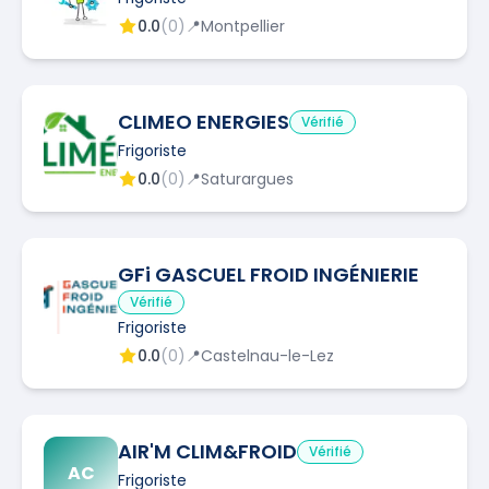
0.0
(
0
)
📍
Montpellier
CLIMEO ENERGIES
Vérifié
Frigoriste
0.0
(
0
)
📍
Saturargues
GFi GASCUEL FROID INGÉNIERIE
Vérifié
Frigoriste
0.0
(
0
)
📍
Castelnau-le-Lez
AIR'M CLIM&FROID
Vérifié
AC
Frigoriste