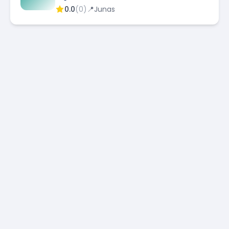
0.0
(
0
)
📍
Junas