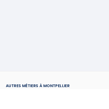
AUTRES MÉTIERS À
MONTPELLIER
Antenniste
à
Montpellier
→
Assainisseur
à
Montpellier
→