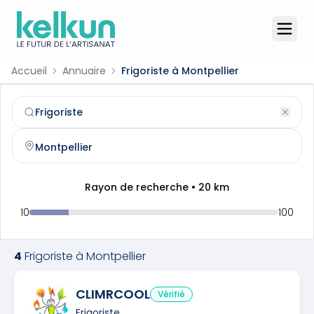
Accueil
Annuaire
Frigoriste à Montpellier
Frigoriste
à
Montpellier
(
34000
)
Trouvez et contactez un
frigoriste
qualifié à
Montpellier
Rayon de recherche •
20
km
10
100
4
Frigoriste
à
Montpellier
CLIMRCOOL
Vérifié
Frigoriste