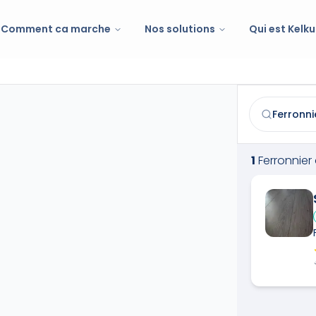
Comment ca marche
Nos solutions
Qui est Kelku
Ferronnier
à
M
Trouvez et co
1
Ferronnier