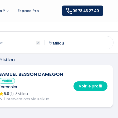
n ?
Espace Pro
09 78 45 27 40
illau
(
12100
)
ntactez un
ferronnier
qualifié à
Millau
à
Millau
SAMUEL BESSON DAMEGON
Vérifié
Voir le profil
Ferronnier
5.0
(
1
)
📍
Millau
🔧
1
interventions via Kelkun