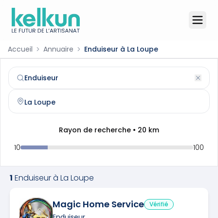
Accueil
Annuaire
Enduiseur à La Loupe
Enduiseur
à
La Loupe
(
28240
)
Trouvez et contactez un
enduiseur
qualifié à
La Loupe
Rayon de recherche •
20
km
10
100
1
Enduiseur
à
La Loupe
Magic Home Service
Vérifié
Enduiseur