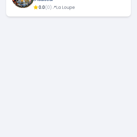
0.0
(
0
)
📍
La Loupe