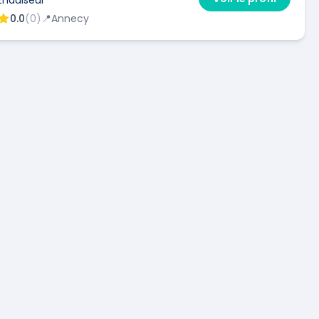
0.0
(
0
)
📍
Annecy