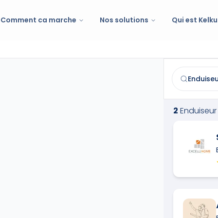
Comment ca marche
Nos solutions
Qui est Kelku
Enduiseur
à
Sa
Trouvez et co
2
Enduiseur