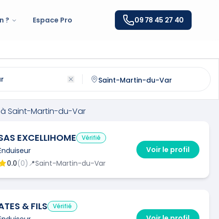
n ?
Espace Pro
09 78 45 27 40
int-Martin-du-Var
(
06670
)
ntactez un
enduiseur
qualifié à
Saint-Martin-du-Var
à
Saint-Martin-du-Var
SAS EXCELLIHOME
Vérifié
Voir le profil
Enduiseur
0.0
(
0
)
📍
Saint-Martin-du-Var
ATES & FILS
Vérifié
Voir le profil
Enduiseur